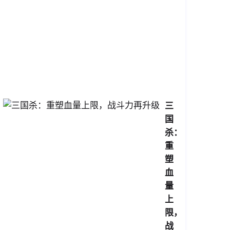
心
战
场
2026-
04-
10
13:34:39
三
国
杀：
重
塑
血
量
上
限，
战