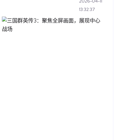
2026-04-11
13:32:37
三
国
群
英
传
3：
聚
焦
全
屏
画
面，
展
现
中