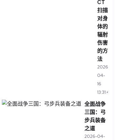
CT
扫描
对身
体的
辐射
伤害
的方
法
2026-
04-
16
13:31:46
全面战争
三国：弓
步兵装备
之道
2026-04-