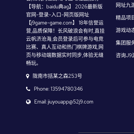
网址九
【导航：baidu典ag】 2026最新版
官网-登录-入口-网页版网址
精品项
【j9game-game.com】 18年信誉运
游戏动
营,品质保障！长风破浪会有时,直挂
云帆济沧海,会员登录后可参与电竞
集团服
比赛、真人互动和热门棋牌游戏,网
页与移动端数据实时同步,体验无缝
咨询J9
畅玩。
陇南市括某之森253号
Phone: 13594780346
Email: jiuyouapp@52j9.com