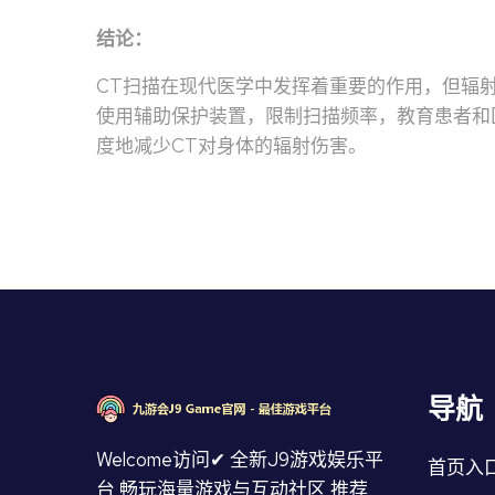
结论：
CT扫描在现代医学中发挥着重要的作用，但辐
使用辅助保护装置，限制扫描频率，教育患者和
度地减少CT对身体的辐射伤害。
导航
Welcome访问✔ 全新J9游戏娱乐平
首页入
台,畅玩海量游戏与互动社区,推荐